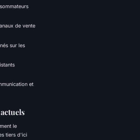
consommateurs
canaux de vente
nés sur les
istants
mmunication et
actuels
ement le
 tiers d'ici