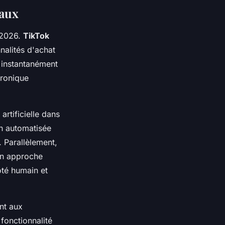
iaux
 2026.
TikTok
nalités d'achat
 instantanément
tronique
artificielle dans
ion automatisée
 Parallèlement,
on approche
ôté humain et
nt aux
fonctionnalité