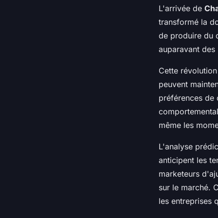
L'arrivée de
Ch
transformé la d
de produire du c
auparavant des h
Cette révolution
peuvent mainten
préférences de 
comportementale
même les momen
L'analyse prédi
anticipent les 
marketeurs d'aj
sur le marché. C
les entreprises q