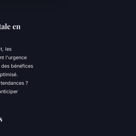
ale en
, les
nt l'urgence
e des bénéfices
ptimisé.
 tendances ?
nticiper
s