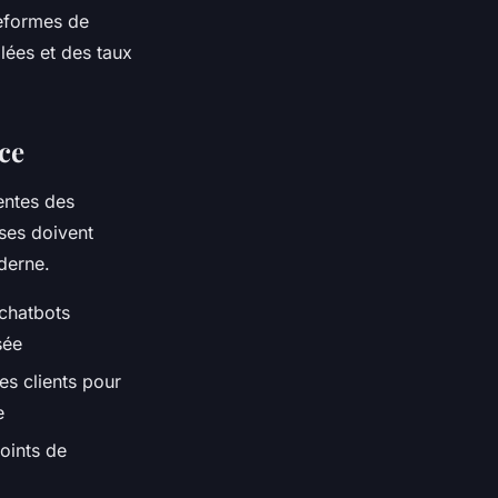
teformes de
lées et des taux
ace
tentes des
ses doivent
derne.
 chatbots
sée
es clients pour
e
oints de