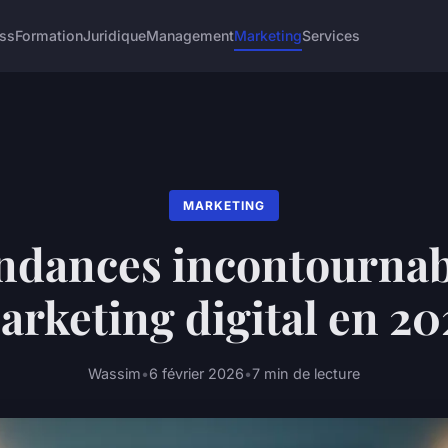
ss
Formation
Juridique
Management
Marketing
Services
MARKETING
endances incontournab
arketing digital en 20
Wassim
•
6 février 2026
•
7 min de lecture