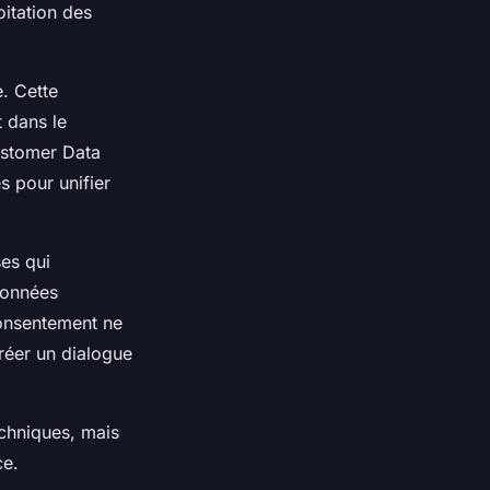
oitation des
. Cette
 dans le
Customer Data
 pour unifier
ses qui
données
consentement ne
réer un dialogue
echniques, mais
ce.