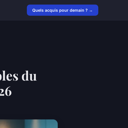
Quels acquis pour demain ? →
les du
26