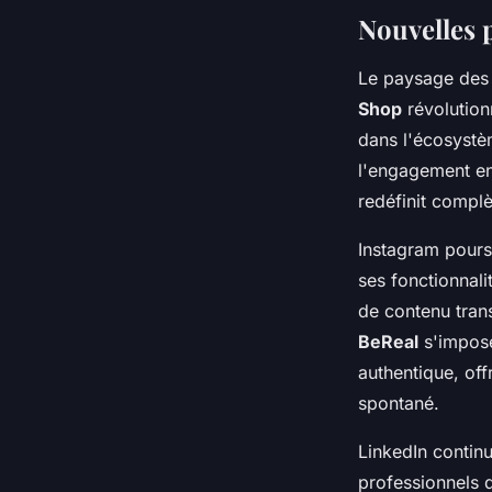
Nouvelles 
Le paysage des 
Shop
révolution
dans l'écosystè
l'engagement en
redéfinit compl
Instagram poursu
ses fonctionnalit
de contenu trans
BeReal
s'impose
authentique, of
spontané.
LinkedIn contin
professionnels d