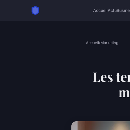
Accueil
Actu
Busine
Accueil
›
Marketing
Les t
m